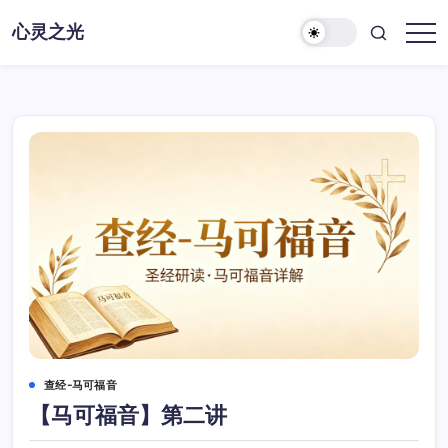
跳
心灵之光
至
心
正
灵
之
文
光-
话
语
查经-马可福音
【马可福音】第二讲