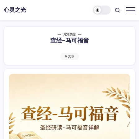
跳
心灵之光
至
心
正
灵
之
文
光-
话
浏览类别
语
查经-马可福音
6 文章