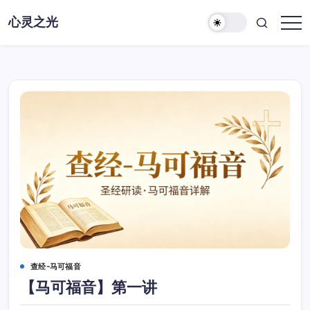
跳
心灵之光
至
心
正
灵
之
文
光-
话
语
查经-马可福音
【马可福音】第一讲