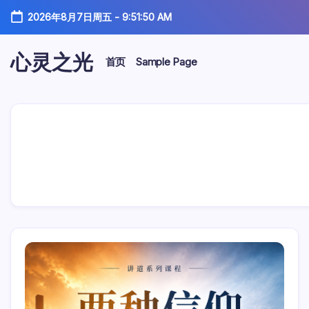
跳
2026年8月7日周五
-
9:51:51 AM
至
正
文
心灵之光
首页
Sample Page
心
灵
之
光-
话
语