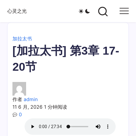
跳
心灵之光
至
心
正
灵
文
之
加拉太书
光-
[加拉太书] 第3章 17-
话
语
20节
作者
admin
11 6 月, 2026
1 分钟阅读
0