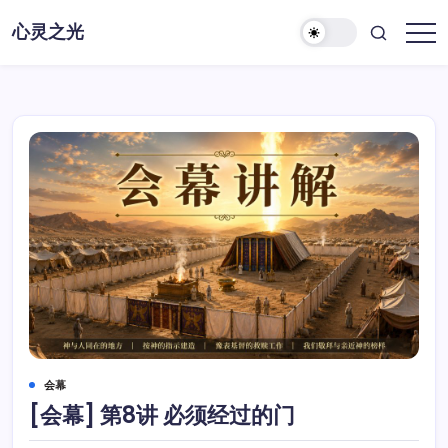
跳
心灵之光
至
心
正
灵
之
文
光-
话
语
会幕
[会幕] 第8讲 必须经过的门