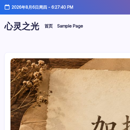
跳
2026年8月6日周四
-
6:27:41 PM
至
正
文
心灵之光
首页
Sample Page
心
灵
之
光-
话
语