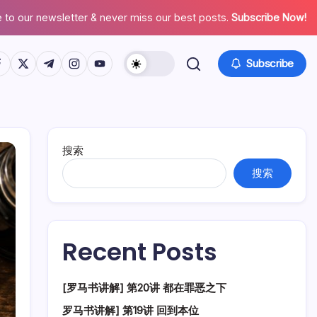
 to our newsletter & never miss our best posts.
Subscribe Now!
tps://www.facebook.com/
https://twitter.com/
https://t.me/
https://www.instagram.com/
https://youtube.com/
Subscribe
搜索
搜索
Recent Posts
[罗马书讲解] 第20讲 都在罪恶之下
罗马书讲解] 第19讲 回到本位