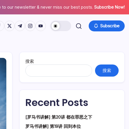
 to our newsletter & never miss our best posts.
Subscribe Now!
tps://www.facebook.com/
https://twitter.com/
https://t.me/
https://www.instagram.com/
https://youtube.com/
Subscribe
搜索
搜索
Recent Posts
[罗马书讲解] 第20讲 都在罪恶之下
罗马书讲解] 第19讲 回到本位