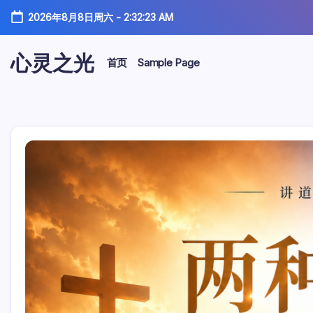
跳
2026年8月8日周六
-
2:32:24 AM
至
正
文
心灵之光
首页
Sample Page
心
灵
之
光-
话
语