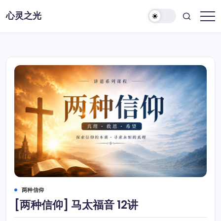
跳
心灵之光
至
心
正
灵
之
文
光-
话
语
两种信仰
[两种信仰] 马太福音 12讲